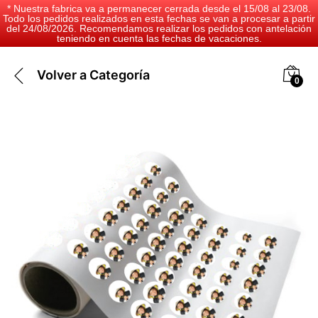
* Nuestra fabrica va a permanecer cerrada desde el 15/08 al 23/08.
Todo los pedidos realizados en esta fechas se van a procesar a partir
del 24/08/2026. Recomendamos realizar los pedidos con antelación
teniendo en cuenta las fechas de vacaciones.
Volver a
Categoría
0