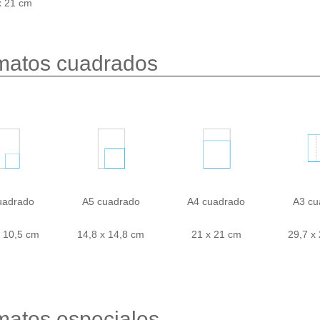
x 21 cm
matos cuadrados
uadrado
A5 cuadrado
A4 cuadrado
A3 cu
x 10,5 cm
14,8 x 14,8 cm
21 x 21 cm
29,7 x
matos especiales