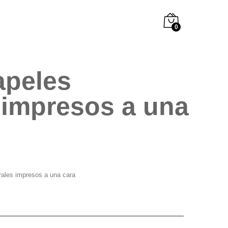
0
apeles
 impresos a una
rales impresos a una cara