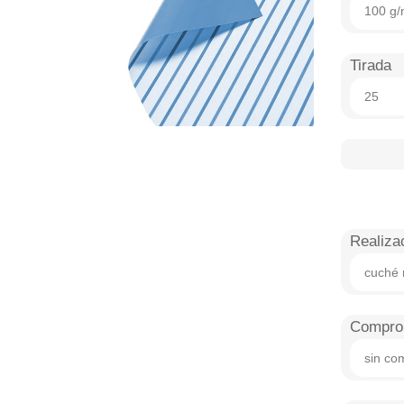
100 g/
Tirada
25
Realiza
cuché
Comprob
sin co