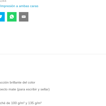
A344
:
Impresión a ambas caras
ción brillante del color
ecto mate (para escribir y sellar)
uché de 100 g/m² y 135 g/m²