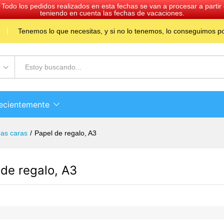
 Todo los pedidos realizados en esta fechas se van a procesar a part
teniendo en cuenta las fechas de vacaciones.
Tenemos lo que necesitas, y si no lo tenemos, lo conseguimos por
recientemente
as caras
/
Papel de regalo, A3
 de regalo, A3