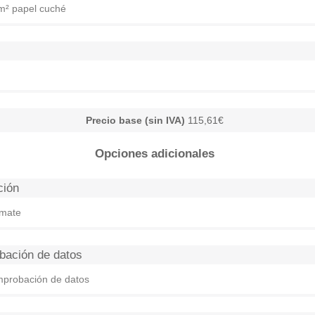
m² papel cuché
Precio base (sin IVA)
115,61€
Opciones adicionales
ción
 mate
ación de datos
mprobación de datos