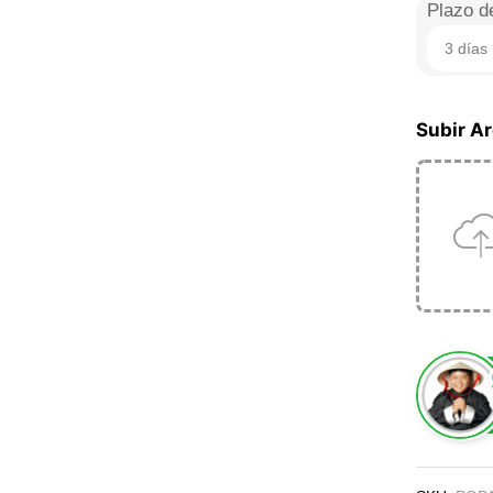
Plazo d
3 días 
Subir A