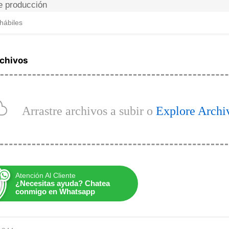
e producción
hábiles
rchivos
Arrastre archivos a subir o
Explore Archi
Atención Al Cliente
¿Necesitas ayuda? Chatea
conmigo en Whatsapp