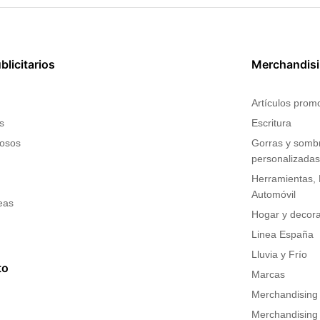
licitarios
Merchandis
Artículos prom
s
Escritura
nosos
Gorras y somb
personalizada
Herramientas, B
Automóvil
eas
Hogar y decor
Linea España
Lluvia y Frío
to
Marcas
Merchandising 
Merchandising i