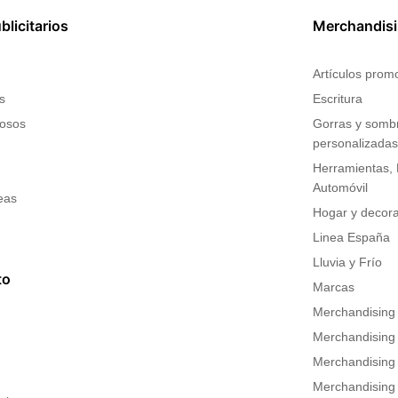
licitarios
Merchandis
Artículos prom
s
Escritura
nosos
Gorras y somb
personalizada
Herramientas, B
Automóvil
eas
Hogar y decor
Linea España
Lluvia y Frío
to
Marcas
Merchandising 
Merchandising i
Merchandising
Merchandising 