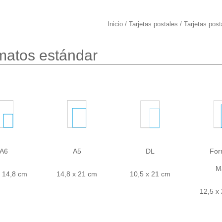
Inicio
/
Tarjetas postales
/ Tarjetas post
matos estándar
A6
A5
DL
For
M
x 14,8 cm
14,8 x 21 cm
10,5 x 21 cm
12,5 x