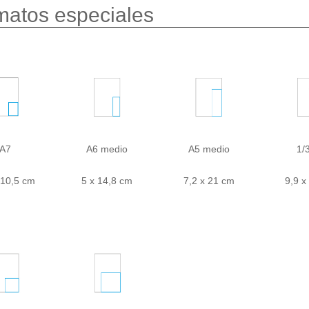
matos especiales
A7
A6 medio
A5 medio
1/
 10,5 cm
5 x 14,8 cm
7,2 x 21 cm
9,9 x