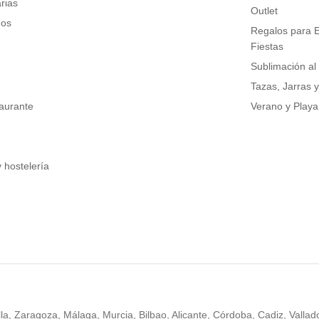
arias
Outlet
dos
Regalos para 
Fiestas
Sublimación al
Tazas, Jarras 
taurante
Verano y Playa
 hostelería
la, Zaragoza, Málaga, Murcia, Bilbao, Alicante, Córdoba, Cadiz, Vallad