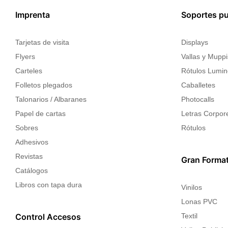
Imprenta
Soportes pub
Tarjetas de visita
Displays
Flyers
Vallas y Muppi
Carteles
Rótulos Lumi
Folletos plegados
Caballetes
Talonarios / Albaranes
Photocalls
Papel de cartas
Letras Corpor
Sobres
Rótulos
Adhesivos
Revistas
Gran Forma
Catálogos
Libros con tapa dura
Vinilos
Lonas PVC
Control Accesos
Textil